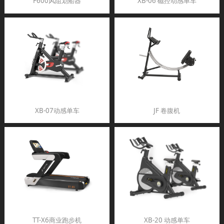
F600风阻划船器
XB-06 磁控动感单车
XB-07动感单车
JF 卷腹机
TT-X6商业跑步机
XB-20 动感单车