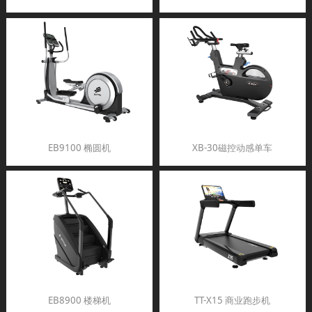
EB9100 椭圆机
XB-30磁控动感单车
EB8900 楼梯机
TT-X15 商业跑步机